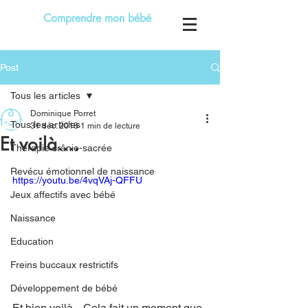
Comprendre mon bébé
Post
Tous les articles
Dominique Porret
Tous les articles
31 déc. 2018
1 min de lecture
Et voilà....
Thérapie crânio-sacrée
Revécu émotionnel de naissance
https://youtu.be/4vqVAj-QFFU
Jeux affectifs avec bébé
Naissance
Education
Freins buccaux restrictifs
Développement de bébé
Et bien voilà... Cela fait un moment que 