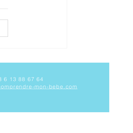
cu émotionnel de
sance pourquoi?
3 6 13 88 67 64
comprendre-mon-bebe.com