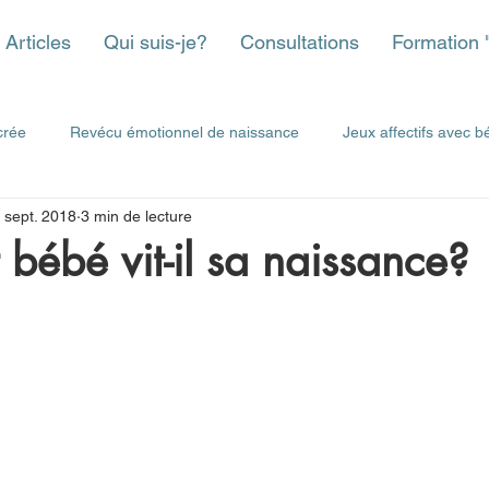
Articles
Qui suis-je?
Consultations
Formation 
crée
Revécu émotionnel de naissance
Jeux affectifs avec b
 sept. 2018
3 min de lecture
ictifs
Développement de bébé
ébé vit-il sa naissance?