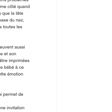
même côté quand 
 que la tête 
base du nez, 
 toutes les 
peuvent aussi 
e et son 
 être imprimées 
 le bébé à ce 
tte émotion 
ui permet de 
ne invitation 