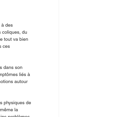
 à des 
 coliques, du 
ue tout va bien 
s ces 
as dans son 
ymptômes liés à 
otions autour 
s physiques de 
e même la 
tains problèmes 