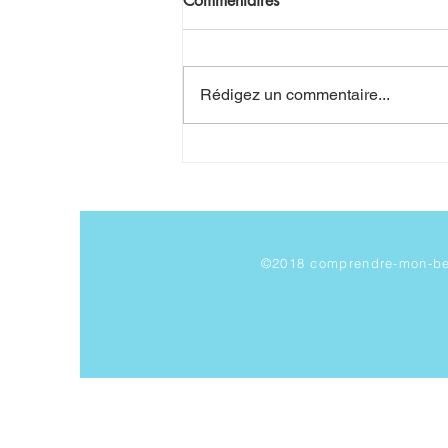
Commentaires
Rédigez un commentaire...
Quelques exercices pour les
bébés qui ont des freins
restrictifs buccaux
©2018 comprendre-mon-b