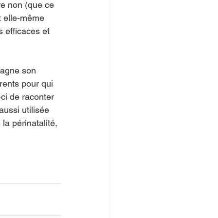
ire non (que ce 
it elle-même 
s efficaces et 
pagne son 
rents pour qui 
ci de raconter 
ussi utilisée 
la périnatalité, 