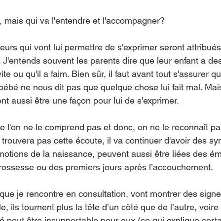
, mais qui va l'entendre et l'accompagner? 
urs qui vont lui permettre de s'exprimer seront attribués
 J'entends souvent les parents dire que leur enfant a des
 vite ou qu'il a faim. Bien sûr, il faut avant tout s'assurer q
 bébé ne nous dit pas que quelque chose lui fait mal. Mai
t aussi être une façon pour lui de s'exprimer.
e l'on ne le comprend pas et donc, on ne le reconnaît p
ne trouvera pas cette écoute, il va continuer d'avoir des s
otions de la naissance, peuvent aussi être liées des ém
grossesse ou des premiers jours après l’accouchement.
e je rencontre en consultation, vont montrer des signe
e, ils tournent plus la tête d’un côté que de l’autre, voir
té peut être insupportable pour eux (ce qui explique cer