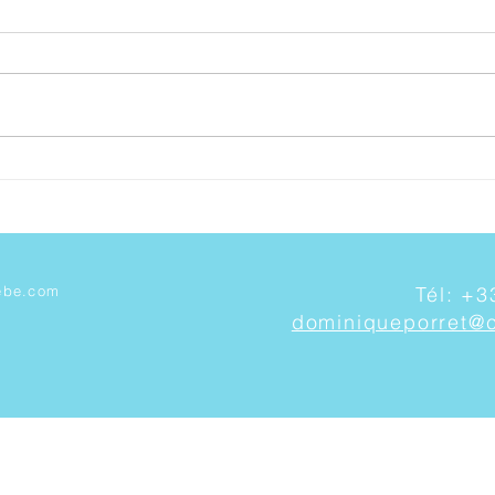
Quand les tensions sont liées
Revé
aux émotions
nais
ebe.com
Tél: +3
dominiqueporret@