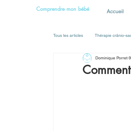
Comprendre mon bébé
Accueil
Tous les articles
Thérapie crânio-sa
Dominique Porret
9
Education
Freins buccaux restr
Comment b