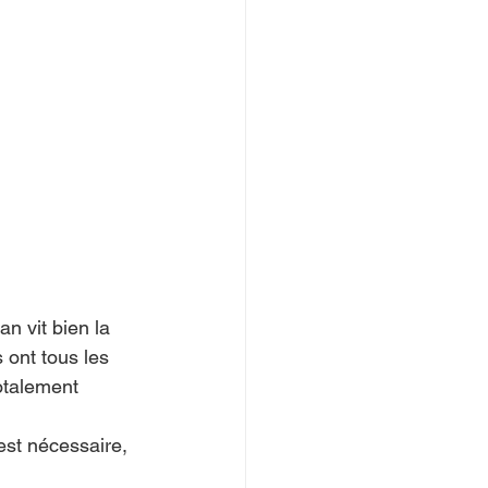
n vit bien la 
s ont tous les 
otalement 
est nécessaire, 